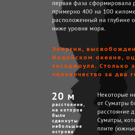
первая фаза сформировала 
примерно 400 на 100 километ
расположенный на глубине о
ниже уровня моря.
Энергия, высвобожден
Индийском океане, оц
эксаджоуля. Столько э
человечество за два г
20 м
Некоторые не
от Суматры б
расстояние,

на которое 
расстояние д
были 
Суматры, кот
сдвинуты 
небольшие 
плите (южные
острова