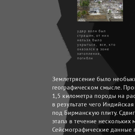
удар волн был 
страшен, от них 
нельзя было 
укрыться,  все, кто 
оказался в зоне 
затопления, 
погибли
Землетрясение было необык
географическом смысле. Про
1,5 километра породы на рас
в результате чего Индийская 
под Бирманскую плиту. Сдвиг
этапа в течение нескольких м
Сейсмографические данные го