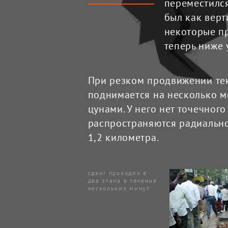
переместился
был как верт
некоторые п
теперь ниже 
При резком продвижении тек
поднимается на несколько м
цунами. У него нет точечного
распространяются радиально
1,2 километра.
сдвиг проходил в 
два этапа в течение 
нескольких минут